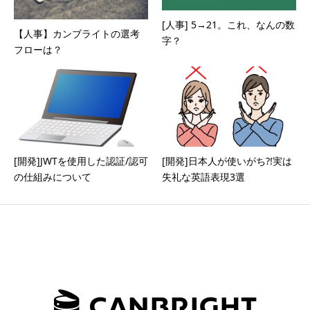
[人事] 5→21。これ、なんの数
【人事】カンブライトの選考
字？
フローは？
[開発]JWTを使用した認証/認可
[開発]日本人が使いがち?!実は
の仕組みについて
失礼な英語表現3選