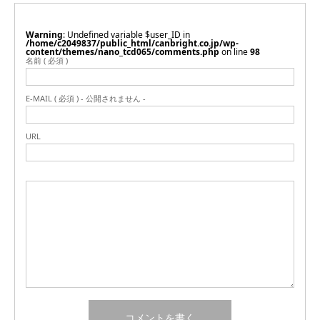
Warning
: Undefined variable $user_ID in
/home/c2049837/public_html/canbright.co.jp/wp-
content/themes/nano_tcd065/comments.php
on line
98
名前 ( 必須 )
E-MAIL ( 必須 ) - 公開されません -
URL