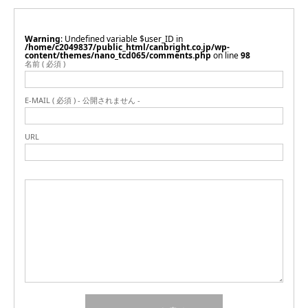
Warning
: Undefined variable $user_ID in
/home/c2049837/public_html/canbright.co.jp/wp-
content/themes/nano_tcd065/comments.php
on line
98
名前 ( 必須 )
E-MAIL ( 必須 ) - 公開されません -
URL