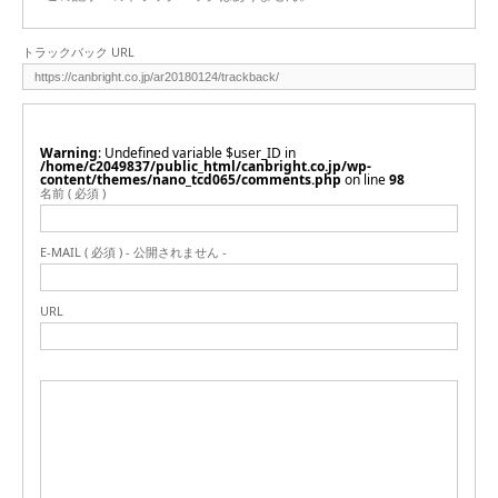
トラックバック URL
Warning
: Undefined variable $user_ID in
/home/c2049837/public_html/canbright.co.jp/wp-
content/themes/nano_tcd065/comments.php
on line
98
名前 ( 必須 )
E-MAIL ( 必須 ) - 公開されません -
URL