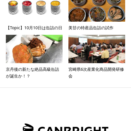
【Topic】10月10日は缶詰の日
美甘の特産品缶詰の試作
京丹後の新たな絶品高級缶詰
宮崎県6次産業化商品開発研修
が誕生か！？
会