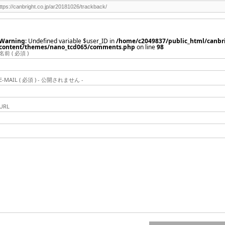
Warning
: Undefined variable $user_ID in
/home/c2049837/public_html/canbri
content/themes/nano_tcd065/comments.php
on line
98
名前 ( 必須 )
E-MAIL ( 必須 ) - 公開されません -
URL