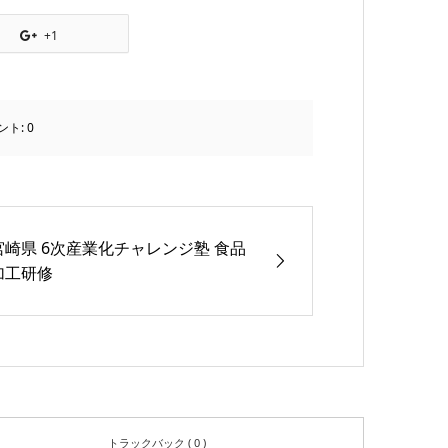
+1
ント:
0
宮崎県 6次産業化チャレンジ塾 食品
加工研修
トラックバック ( 0 )