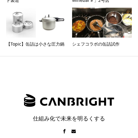
ト製造
Winebar＃」2号店
【Topic】缶詰は小さな圧力鍋
シェフコラボの缶詰試作
仕組み化で未来を明るくする