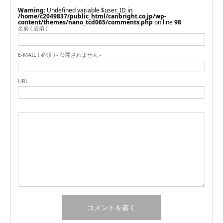
Warning
: Undefined variable $user_ID in
/home/c2049837/public_html/canbright.co.jp/wp-
content/themes/nano_tcd065/comments.php
on line
98
名前 ( 必須 )
E-MAIL ( 必須 ) - 公開されません -
URL