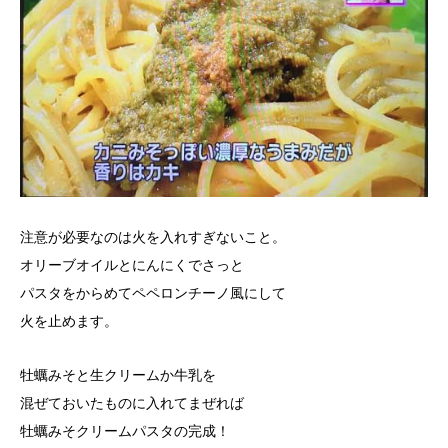
注意が必要なのは
火を入れすぎない
こと。
オリーブオイルとにんにくでさっと
パスタをからめてペペロンチーノ風にして
火を止めます。
牡蠣みそと生クリームか牛乳を
混ぜておいたものに入れてまぜれば
牡蠣みそクリームパスタの完成！